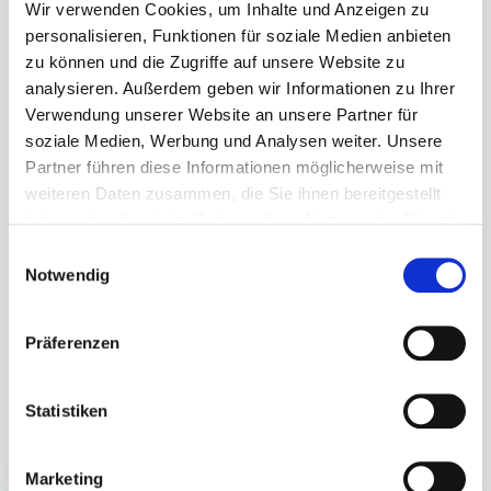
Wir verwenden Cookies, um Inhalte und Anzeigen zu
personalisieren, Funktionen für soziale Medien anbieten
zu können und die Zugriffe auf unsere Website zu
Einwilligungserklärung (Ich stimme der
analysieren. Außerdem geben wir Informationen zu Ihrer
Erhebung, Verarbeitung und Nutzung
Verwendung unserer Website an unsere Partner für
soziale Medien, Werbung und Analysen weiter. Unsere
meiner personenbezogenen Daten
Partner führen diese Informationen möglicherweise mit
gemäß Datenschutzerklärung zu)
*
weiteren Daten zusammen, die Sie ihnen bereitgestellt
ja
haben oder die sie im Rahmen Ihrer Nutzung der Dienste
gesammelt haben. Google Maps Dienste blockieren wir
Einwilligungsauswahl
unabhängig von den Einstellungen des Cookie-Banners.
Notwendig
Senden
Um Sie zu nutzen, müssen Sie einwilligen, indem Sie
explizit auf die Karte klicken, erst dann wird die
Präferenzen
Verbindung zu den Google Maps Servern hergestellt und
damit die Karte geladen.
Montag – Freitag
Statistiken
9:00 – 19.00 Uhr
Termin nach Vereinbarung
Marketing