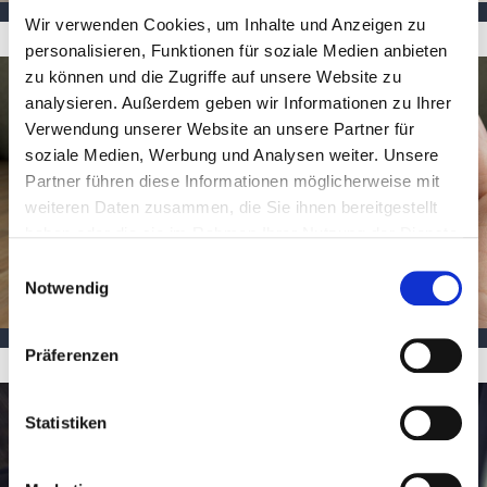
Jederzeit Zugriff auf Ihre Versicherungs-Verträge
Wir verwenden Cookies, um Inhalte und Anzeigen zu
personalisieren, Funktionen für soziale Medien anbieten
zu können und die Zugriffe auf unsere Website zu
analysieren. Außerdem geben wir Informationen zu Ihrer
Verwendung unserer Website an unsere Partner für
soziale Medien, Werbung und Analysen weiter. Unsere
Partner führen diese Informationen möglicherweise mit
weiteren Daten zusammen, die Sie ihnen bereitgestellt
haben oder die sie im Rahmen Ihrer Nutzung der Dienste
gesammelt haben. Google Maps Dienste blockieren wir
Einwilligungsauswahl
unabhängig von den Einstellungen des Cookie-Banners.
Notwendig
Um Sie zu nutzen, müssen Sie einwilligen, indem Sie
Schadenmeldung über die App
explizit auf die Karte klicken, erst dann wird die
Präferenzen
Verbindung zu den Google Maps Servern hergestellt und
damit die Karte geladen.
Statistiken